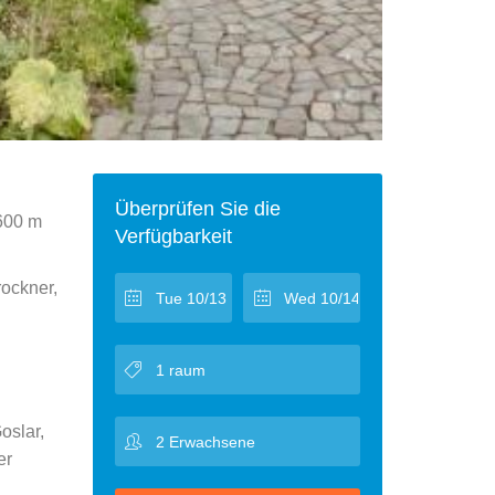
Überprüfen Sie die
 600 m
Verfügbarkeit
rockner,
oslar,
er