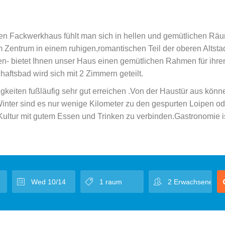
en Fackwerkhaus fühlt man sich in hellen und gemütlichen Rä
m Zentrum in einem ruhigen,romantischen Teil der oberen Altsta
n- bietet Ihnen unser Haus einen gemütlichen Rahmen für ihre
aftsbad wird sich mit 2 Zimmern geteilt.
eiten fußläufig sehr gut erreichen .Von der Haustür aus könn
 Winter sind es nur wenige Kilometer zu den gespurten Loipen o
 Kultur mit gutem Essen und Trinken zu verbinden.Gastronomie is