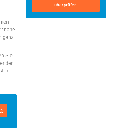
überprüfen
umen
dt nahe
n ganz
en Sie
der den
t in