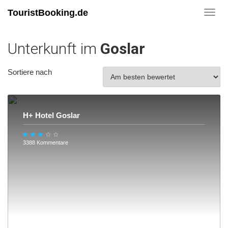
TouristBooking.de
Toggl
navig
Unterkunft im
Goslar
Sortiere nach
H+ Hotel Goslar
3388 Kommentare