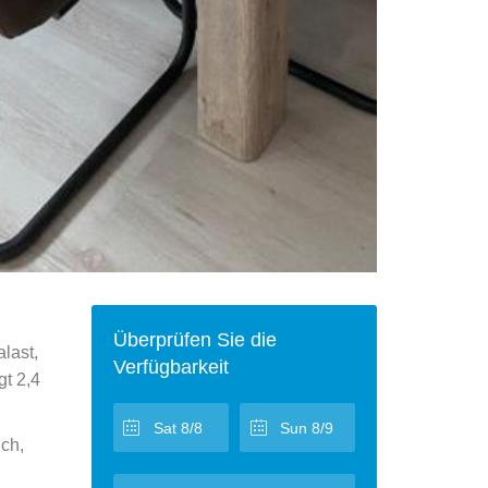
Überprüfen Sie die
last,
Verfügbarkeit
gt 2,4
ch,