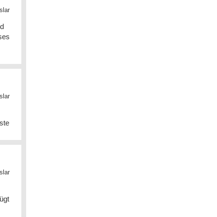
lar
nd
ses
lar
ste
lar
ügt