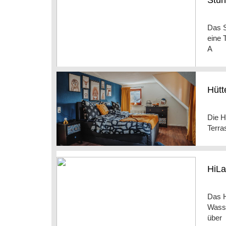
Stun
Das S
eine 
A
Hütt
Die H
Terra
HiL
Das H
Wasse
über