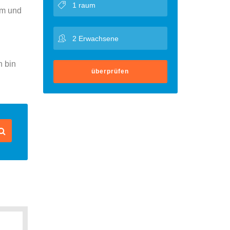
um und
h bin
überprüfen