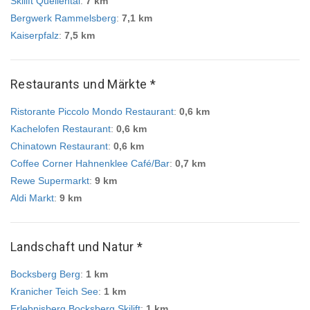
Skilift Quellental
:
7 km
Bergwerk Rammelsberg
:
7,1 km
Kaiserpfalz
:
7,5 km
Restaurants und Märkte *
Ristorante Piccolo Mondo Restaurant
:
0,6 km
Kachelofen Restaurant
:
0,6 km
Chinatown Restaurant
:
0,6 km
Coffee Corner Hahnenklee Café/Bar
:
0,7 km
Rewe Supermarkt
:
9 km
Aldi Markt
:
9 km
Landschaft und Natur *
Bocksberg Berg
:
1 km
Kranicher Teich See
:
1 km
Erlebnisberg Bocksberg Skilift
:
1 km