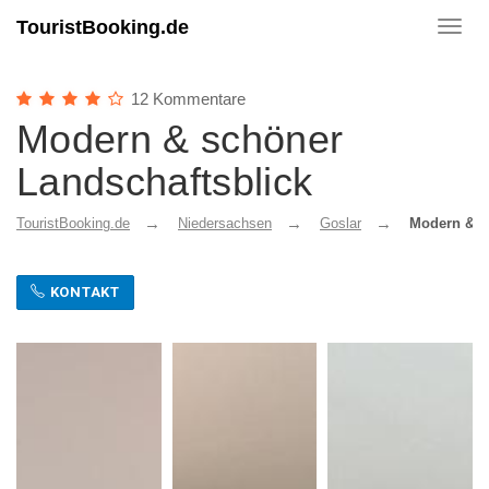
TouristBooking.de
Toggl
navig
12 Kommentare
Modern & schöner
Landschaftsblick
TouristBooking.de
Niedersachsen
Goslar
Modern & s
KONTAKT