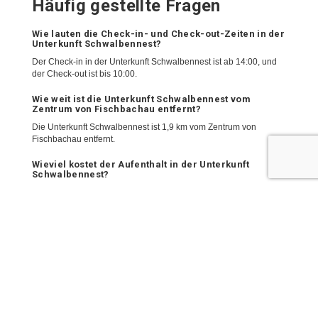
Häufig gestellte Fragen
Wie lauten die Check-in- und Check-out-Zeiten in der
Unterkunft Schwalbennest?
Der Check-in in der Unterkunft Schwalbennest ist ab 14:00, und
der Check-out ist bis 10:00.
Wie weit ist die Unterkunft Schwalbennest vom
Zentrum von Fischbachau entfernt?
Die Unterkunft Schwalbennest ist 1,9 km vom Zentrum von
Fischbachau entfernt.
Wieviel kostet der Aufenthalt in der Unterkunft
Schwalbennest?
Die Preise an der Unterkunft Schwalbennest könnten je nach
Aufenthalt variieren (z.B. gewählter Zeitraum, Hotelrichtlinie usw.).
Wenn Sie Ihre Daten eingeben, können Sie die Preise sehen.
Wie viele Gäste können in der Unterkunft
Schwalbennest übernachten?
Die Unterkunft Schwalbennest kann folgende Gruppengröße
unterbringen:
2 Gäste