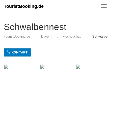
TouristBooking.de
Toggl
navig
Schwalbennest
TouristBooking.de
Bayern
Fischbachau
Schwalbenne
KONTAKT