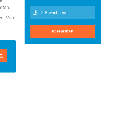
e
oten.
ten. Vom
überprüfen