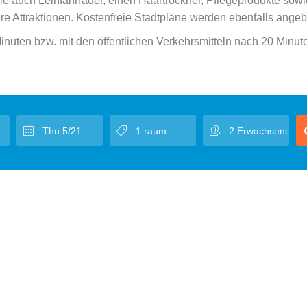
Sie auch Leihfahrräder, einen Haartrockner, Pflegeprodukte sowi
ere Attraktionen. Kostenfreie Stadtpläne werden ebenfalls angeb
nuten bzw. mit den öffentlichen Verkehrsmitteln nach 20 Minu