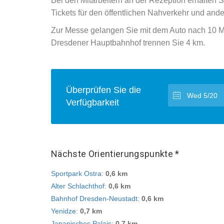
Bei den Mitarbeitern an der Rezeption erhalten 
Tickets für den öffentlichen Nahverkehr und and
Zur Messe gelangen Sie mit dem Auto nach 10 Mi
Dresdener Hauptbahnhof trennen Sie 4 km.
Überprüfen Sie die
Verfügbarkeit
Nächste Orientierungspunkte *
Sportpark Ostra
:
0,6 km
Alter Schlachthof
:
0,6 km
Bahnhof Dresden-Neustadt
:
0,6 km
Yenidze
:
0,7 km
Japanisches Palais
:
0,7 km