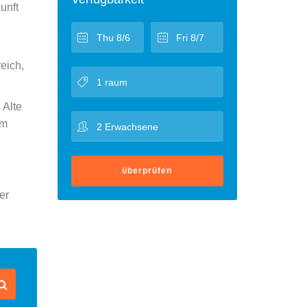
unft
eich,
 Alte
km
überprüfen
er