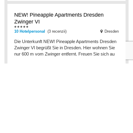
NEW! Pineapple Apartments Dresden
Zwinger VI
10 Hotelpersonal
(3 recenzii)
Dresden
Die Unterkunft NEW! Pineapple Apartments Dresden
Zwinger VI begrüßt Sie in Dresden. Hier wohnen Sie
nur 600 m vom Zwinger entfernt. Freuen Sie sich au
Kunstoase am blauen Haus
9 Hotelpersonal
(3 recenzii)
Dresden
Gelegen in Dresden, 5,3 km von der
Sehenswürdigkeit Zwinger und 5,4 km von der
Sehenswürdigkeit Historisches und Neues Grünes
Gewölbe, bietet die Unte