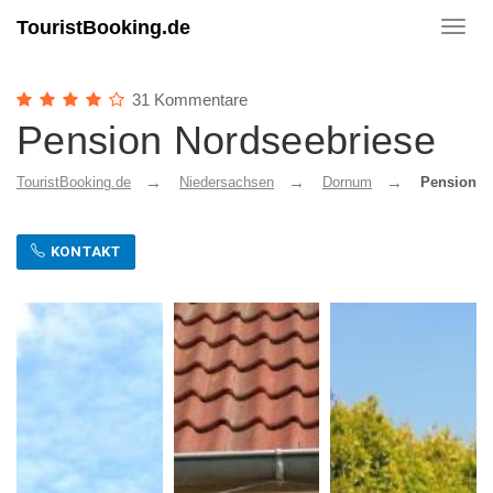
TouristBooking.de
Toggl
navig
31 Kommentare
Pension Nordseebriese
TouristBooking.de
Niedersachsen
Dornum
Pension N
KONTAKT