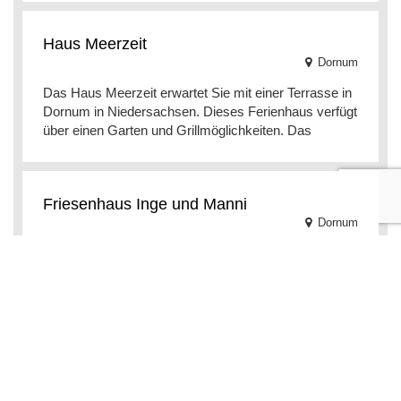
Haus Meerzeit
Dornum
Das Haus Meerzeit erwartet Sie mit einer Terrasse in
Dornum in Niedersachsen. Dieses Ferienhaus verfügt
über einen Garten und Grillmöglichkeiten. Das
Friesenhaus Inge und Manni
Dornum
Das Friesenhaus Inge und Manni in Dornum bietet
einen Garten, Grillmöglichkeiten und eine Terrasse.
Die Unterkunft befindet sich 28 km von Juist entfe
Ferienhaus Jenny
Dornum