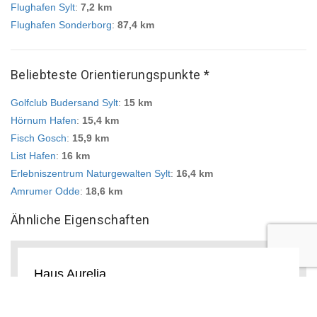
Flughafen Sylt
:
7,2 km
Flughafen Sonderborg
:
87,4 km
Beliebteste Orientierungspunkte *
Golfclub Budersand Sylt
:
15 km
Hörnum Hafen
:
15,4 km
Fisch Gosch
:
15,9 km
List Hafen
:
16 km
Erlebniszentrum Naturgewalten Sylt
:
16,4 km
Amrumer Odde
:
18,6 km
Ähnliche Eigenschaften
Haus Aurelia
Morsum
Das Haus Aurelia in Morsum bietet einen Garten und