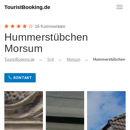
TouristBooking.de
Toggl
navig
16 Kommentare
Hummerstübchen
Morsum
TouristBooking.de
Sylt
Morsum
Hummerstübchen M
KONTAKT