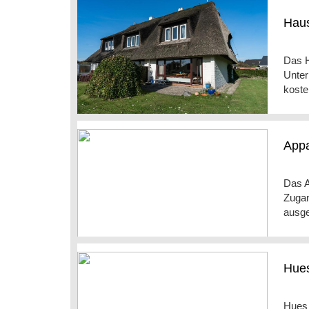
Haus
Das H
Unter
koste
Appa
Das A
Zugan
ausge
Hues
Hues 