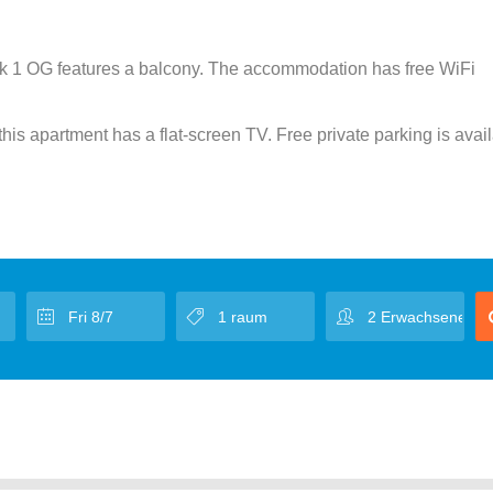
elk 1 OG features a balcony. The accommodation has free WiFi
is apartment has a flat-screen TV. Free private parking is avail