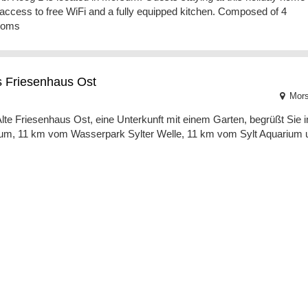
access to free WiFi and a fully equipped kitchen. Composed of 4
ooms
s Friesenhaus Ost
Mor
lte Friesenhaus Ost, eine Unterkunft mit einem Garten, begrüßt Sie i
m, 11 km vom Wasserpark Sylter Welle, 11 km vom Sylt Aquarium 
terhörn Morsum Wohnung 3
Mor
asterhörn Morsum Wohnung 3 erwartet Sie mit einem Balkon in
m auf Sylt. Die Unterkunft befindet sich 12 km von Kampen entfernt.
ofitie