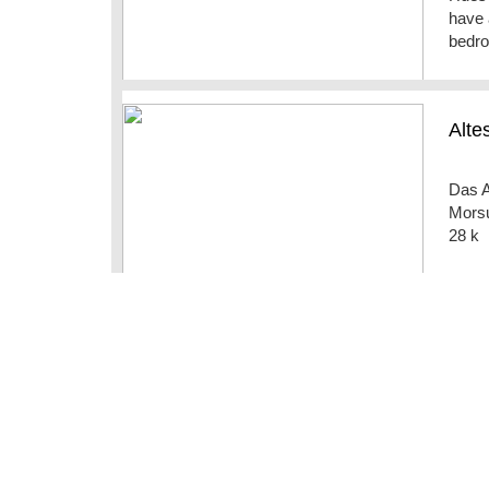
have 
bedr
Alte
Das A
Morsu
28 k
Uas
Die U
Morsu
Sie pr