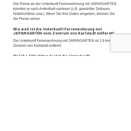
Die Preise an der Unterkunft Ferienwohnung mit JAPANGARTEN
könnten je nach Aufenthalt variieren (z.B. gewählter Zeitraum,
Hotelrichtlinie usw.). Wenn Sie Ihre Daten eingeben, können Sie
die Preise sehen.
Wie weit ist die Unterkunft Ferienwohnung mit
JAPANGARTEN vom Zentrum von Karlstadt entfernt?
Die Unterkunft Ferienwohnung mit JAPANGARTEN ist 1,9 km vom
Zentrum von Karlstadt entfernt.
Welche Aktivitäten bietet die Unterkunft
Ferienwohnung mit JAPANGARTEN?
Die Unterkunft Ferienwohnung mit JAPANGARTEN bietet
folgende Aktivitäten/Services (es könnten Gebühren anfallen):
Wandern
Bowling
Tennisplatz
Kanusport
Minigolf
Squash
Reiten
Wie komme ich vom nächstgelegenen Flughafen zur
Unterkunft Ferienwohnung mit JAPANGARTEN?