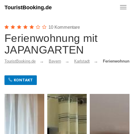
TouristBooking.de
Toggl
navig
10 Kommentare
Ferienwohnung mit
JAPANGARTEN
TouristBooking.de
Bayern
Karlstadt
Ferienwohnung
KONTAKT