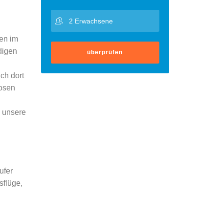
men im
digen
überprüfen
ch dort
losen
 unsere
ufer
sflüge,