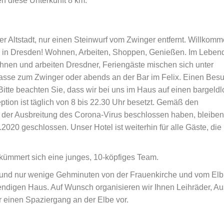
 diese Unterkunft 8 km.
 Altstadt, nur einen Steinwurf vom Zwinger entfernt. Willkom
in Dresden! Wohnen, Arbeiten, Shoppen, Genießen. Im Leben
wohnen und arbeiten Dresdner, Feriengäste mischen sich unter
rrasse zum Zwinger oder abends an der Bar im Felix. Einen Besu
 Bitte beachten Sie, dass wir bei uns im Haus auf einen bargeld
ion ist täglich von 8 bis 22.30 Uhr besetzt. Gemäß den
der Ausbreitung des Corona-Virus beschlossen haben, bleiben
2020 geschlossen. Unser Hotel ist weiterhin für alle Gäste, die
ümmert sich eine junges, 10-köpfiges Team.
er und nur wenige Gehminuten von der Frauenkirche und vom Elb
ndigen Haus. Auf Wunsch organisieren wir Ihnen Leihräder, Au
r einen Spaziergang an der Elbe vor.