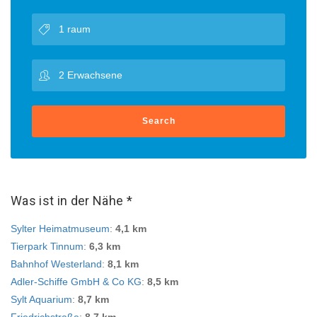
Search
Was ist in der Nähe *
Sylter Heimatmuseum
:
4,1 km
Tierpark Tinnum
:
6,3 km
Bahnhof Westerland
:
8,1 km
Adler-Schiffe GmbH & Co KG
:
8,5 km
Sylt Aquarium
:
8,7 km