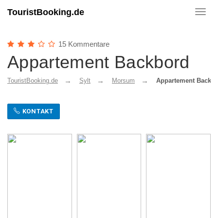
TouristBooking.de
Toggl
navig
15 Kommentare
Appartement Backbord
TouristBooking.de
Sylt
Morsum
Appartement Backb
KONTAKT