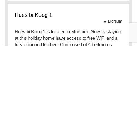
Hues bi Koog 1
Morsum
Hues bi Koog 1 is located in Morsum. Guests staying
at this holiday home have access to free WiFi and a
fully equipped kitchen. Composed of 4 bedrooms
Heefstegelk 1 OG
Morsum
Situated in Morsum in the Sylt region, Heefstegelk 1
OG features a balcony. The accommodation has free
WiFi throughout the property. With 3 bedrooms a
Altes Friesenhaus Ost
Morsum