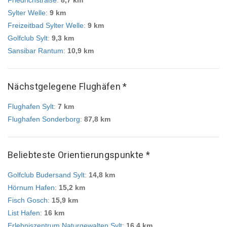
Friedrichstraße
:
8,7 km
Sylter Welle
:
9 km
Freizeitbad Sylter Welle
:
9 km
Golfclub Sylt
:
9,3 km
Sansibar Rantum
:
10,9 km
Nächstgelegene Flughäfen *
Flughafen Sylt
:
7 km
Flughafen Sonderborg
:
87,8 km
Beliebteste Orientierungspunkte *
Golfclub Budersand Sylt
:
14,8 km
Hörnum Hafen
:
15,2 km
Fisch Gosch
:
15,9 km
List Hafen
:
16 km
Erlebniszentrum Naturgewalten Sylt
:
16,4 km