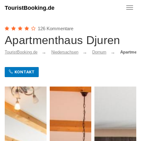
TouristBooking.de
Toggl
navig
126 Kommentare
Apartmenthaus Djuren
TouristBooking.de
Niedersachsen
Dornum
Apartment
KONTAKT