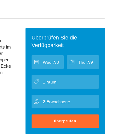
Überprüfen Sie die
m
Verfügbarkeit
nts im
er
roper
e Ecke
 m
überprüfen