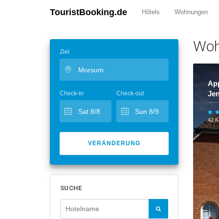
TouristBooking.de
Hôtels
Wohnungen
Woh
Ziel
Ap
Je
Check-in
Check-out
42 
VERÄNDERUNG
SUCHE