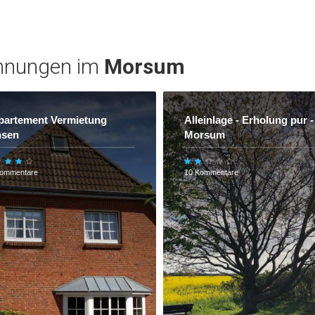
nungen im
Morsum
partement Vermietung
Alleinlage - Erholung pur -
nsen
Morsum
Kommentare
10 Kommentare