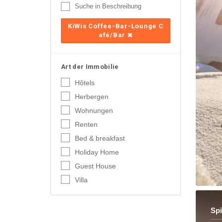
Suche in Beschreibung
KiWis Coffee-Bar-Lounge C
afé/Bar
Art der Immobilie
Hôtels
Herbergen
Wohnungen
Renten
Bed & breakfast
Holiday Home
Guest House
Villa
Sp