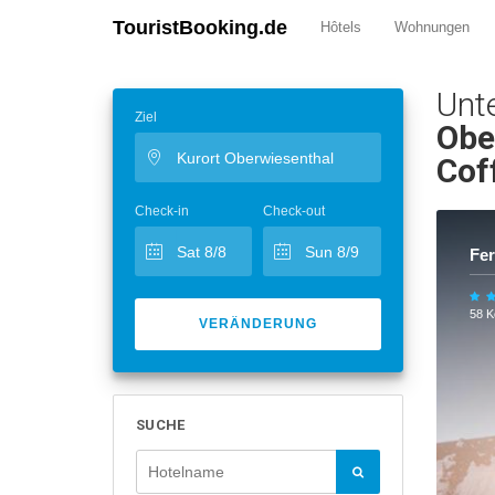
TouristBooking.de
Hôtels
Wohnungen
Unt
Ziel
Obe
Cof
Check-in
Check-out
Fer
58 
VERÄNDERUNG
SUCHE