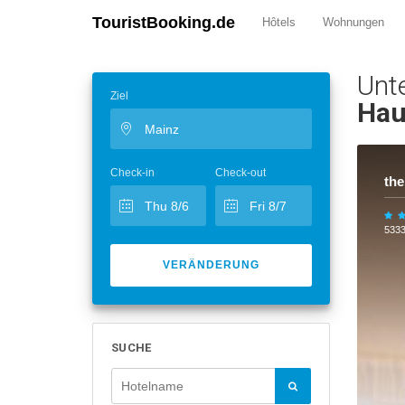
TouristBooking.de
Hôtels
Wohnungen
Unt
Ziel
Hau
Check-in
Check-out
the
533
VERÄNDERUNG
SUCHE