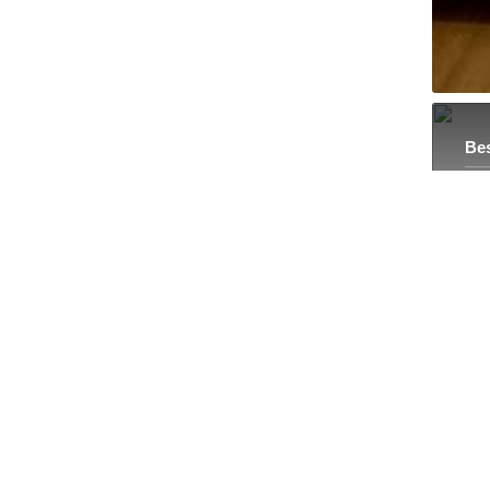
Bes
135