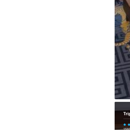
Tri
159