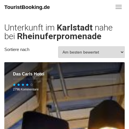
TouristBooking.de
Toggl
navig
Unterkunft im
Karlstadt
nahe
bei
Rheinuferpromenade
Sortiere nach
Das Carls Hotel
2796 Kommentare