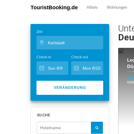
TouristBooking.de
Hôtels
Wohnungen
Unt
Ziel
Deu
Check-in
Check-out
Leo
Düs
834
VERÄNDERUNG
SUCHE