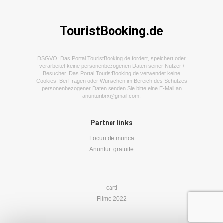
TouristBooking.de
DSGVO: Das Portal TouristBooking.de fordert, speichert oder
verarbeitet keine personenbezogenen Daten seiner Nutzer /
Besucher. Das Portal TouristBooking.de verwendet keine
Cookies. Bei Fragen oder Wünschen im Bereich des Schutzes
personenbezogener Daten senden Sie bitte eine E-Mail an
anunturibrx@gmail.com
.
Partnerlinks
Locuri de munca
Anunturi gratuite
carti
Filme 2022