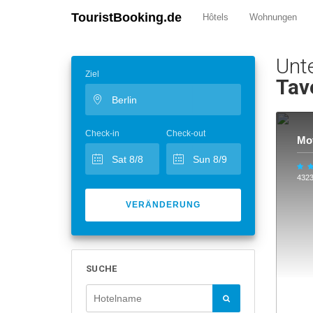
TouristBooking.de
Hôtels
Wohnungen
Unt
Ziel
Tav
Check-in
Check-out
Mot
432
VERÄNDERUNG
SUCHE