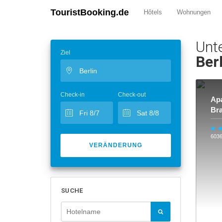
TouristBooking.de
Hôtels
Wohnungen
Unt
Ziel
Ber
Check-in
Check-out
Ap
Br
603
VERÄNDERUNG
SUCHE