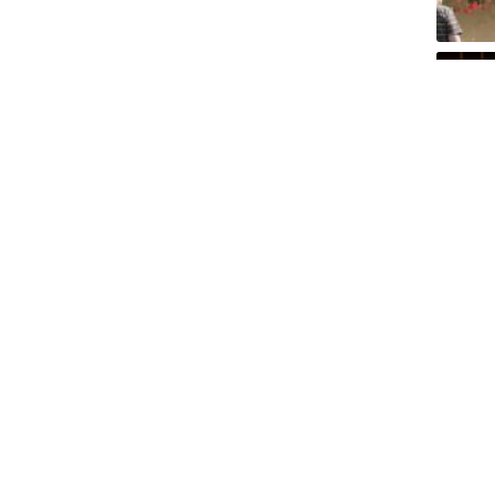
Int
Ju
51 