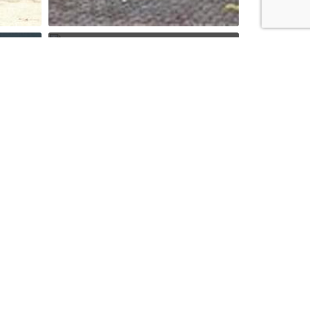
Schöne Wohnung zentral
Dachau(20 min zum HBF
München)
3 Kommentare