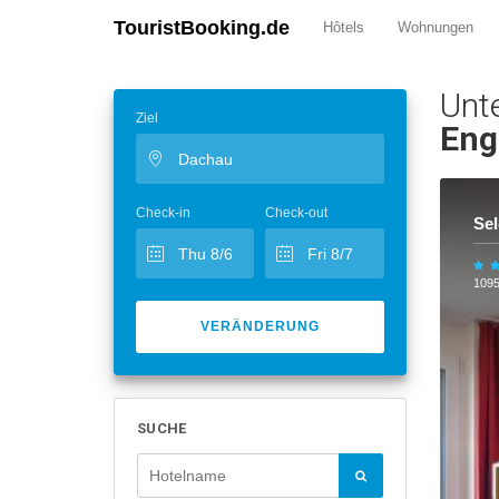
TouristBooking.de
Hôtels
Wohnungen
Unt
Ziel
Eng
Check-in
Check-out
Sel
109
VERÄNDERUNG
SUCHE