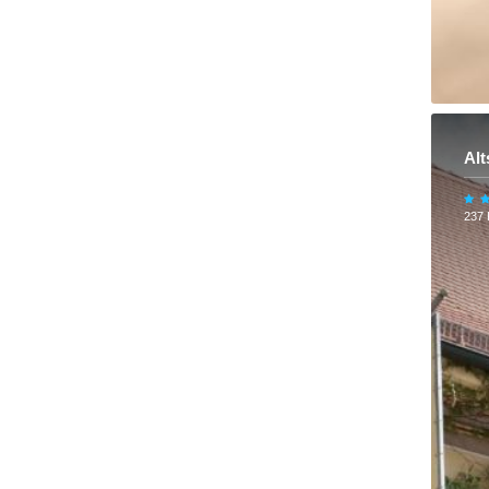
Alt
237