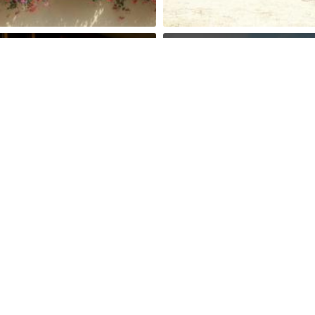
ernationales
Beautiful Large Apartment
gendgästehaus Dachau
Dachau Bahnhof 20 Min to
Munich Center
Kommentare
27 Kommentare