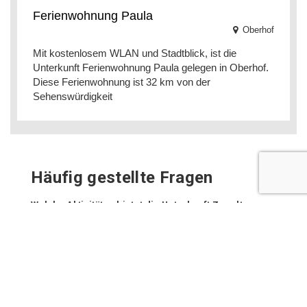
Ferienwohnung Paula
Oberhof
Mit kostenlosem WLAN und Stadtblick, ist die
Unterkunft Ferienwohnung Paula gelegen in Oberhof.
Diese Ferienwohnung ist 32 km von der
Sehenswürdigkeit
Häufig gestellte Fragen
Welche Aktivitäten bietet die Unterkunft Zur alten
Tischlerei?
Die Unterkunft Zur alten Tischlerei bietet folgende
Aktivitäten/Services (es könnten Gebühren anfallen):
Radfahren
Wandern
Skifahren
Angeln