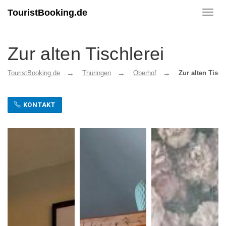
TouristBooking.de
Toggl
navig
Zur alten Tischlerei
TouristBooking.de
Thüringen
Oberhof
Zur alten Tisch
KONTAKT