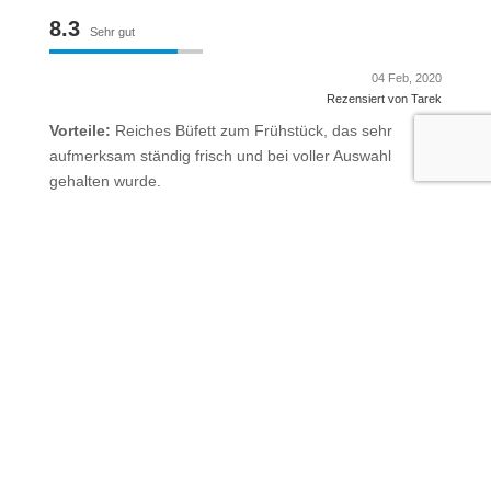
8.3
Sehr gut
04 Feb, 2020
Rezensiert von Tarek
Vorteile:
Reiches Büfett zum Frühstück, das sehr
aufmerksam ständig frisch und bei voller Auswahl
gehalten wurde.
6
Ansprechend
03 Feb, 2020
Rezensiert von Stefan
Vorteile:
1.Preis/Leistung... 2.Standort...
Nachteile:
1.Der nicht saubere und ungepflegte
Eingansbereich vor dem Hotel...(schade) 2.Das Hotel ist
schon sehr alt und versprüht einen Charme den man
mögen muss... (Wir würden aber für einen Berlin
Kurzurlaub wieder hier nächtigen...)