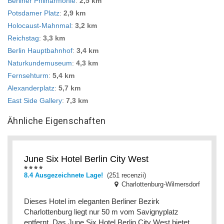
Berliner Philharmonie
:
2,5 km
Potsdamer Platz
:
2,9 km
Holocaust-Mahnmal
:
3,2 km
Reichstag
:
3,3 km
Berlin Hauptbahnhof
:
3,4 km
Naturkundemuseum
:
4,3 km
Fernsehturm
:
5,4 km
Alexanderplatz
:
5,7 km
East Side Gallery
:
7,3 km
Ähnliche Eigenschaften
June Six Hotel Berlin City West
8.4 Ausgezeichnete Lage!
(251 recenzii)
Charlottenburg-Wilmersdorf
Dieses Hotel im eleganten Berliner Bezirk
Charlottenburg liegt nur 50 m vom Savignyplatz
entfernt. Das June Six Hotel Berlin City West bietet