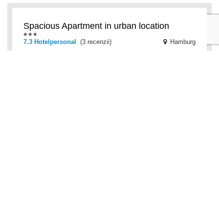
Spacious Apartment in urban location
7.3 Hotelpersonal
(3 recenzii)
Hamburg
Das Spacious Apartment in urban location in
Hamburg bietet Unterkünfte mit kostenfreiem WLAN,
2,7 km vom CCH-Congress Center Hamburg, 2,7 km
von der B
SITE.INN Hamburg
Hamburg
Das SITE.INN Hamburg liegt 6 km von der
Mönckebergstraße entfernt und bietet Unterkünfte mit
kostenfreiem WLAN und kostenfreien
Privatparkplätzen. All