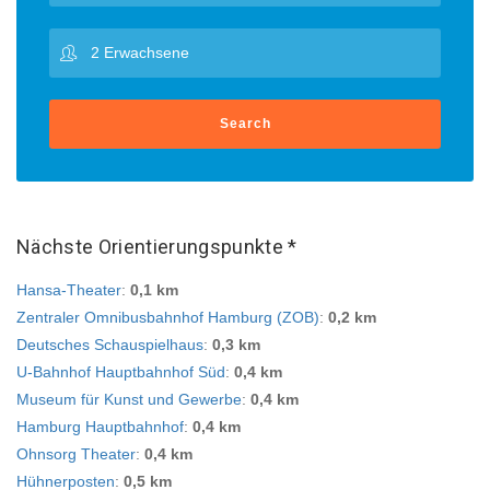
Search
Nächste Orientierungspunkte *
Hansa-Theater
:
0,1 km
Zentraler Omnibusbahnhof Hamburg (ZOB)
:
0,2 km
Deutsches Schauspielhaus
:
0,3 km
U-Bahnhof Hauptbahnhof Süd
:
0,4 km
Museum für Kunst und Gewerbe
:
0,4 km
Hamburg Hauptbahnhof
:
0,4 km
Ohnsorg Theater
:
0,4 km
Hühnerposten
:
0,5 km