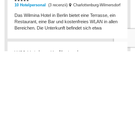
10 Hotelpersonal
(3 recenzii)
Charlottenburg-Wilmersdorf
Das Wilmina Hotel in Berlin bietet eine Terrasse, ein
Restaurant, eine Bar und kostenfreies WLAN in allen
Bereichen. Die Unterkunft befindet sich etwa
W22 Hotel am Kurfürstendamm
8.3 Kostenfreies WLAN
(6 recenzii)
Charlottenburg-Wilmersdorf
Das W22 Hotel am Kurfürstendamm begrüßt Sie in
Berlin, 1,1 km vom Kurfürstendamm und 2,5 km von
der Messe Berlin entfernt. Freuen Sie sich auf
Unterkü
the niu Flash
Charlottenburg-Wilmersdorf