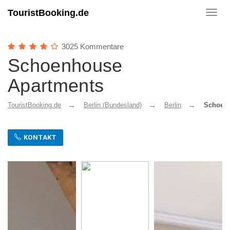
TouristBooking.de
Toggl
navig
3025 Kommentare
Schoenhouse
Apartments
TouristBooking.de
Berlin (Bundesland)
Berlin
Schoenh
KONTAKT