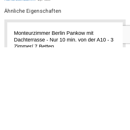
Ähnliche Eigenschaften
Monteurzimmer Berlin Pankow mit
Dachterrasse - Nur 10 min. von der A10 - 3
Zimmer/ 7 Betten
Berlin
Das Monteurzimmer Berlin Pankow mit begrüßt Sie in
Berlin, 7 km vom Alexanderplatz und 8 km vom
Berliner Dom entfernt. Dachterrasse - Nur 10 min.
Das
Karowlina Cozy House Berlin 1-4 Person
8.7 Hotelpersonal
(3 recenzii)
Berlin
Das Karowlina Cozy House Berlin 1-4 Person begrüßt
Sie im Berliner Stadtteil Pankow, 11 km vom