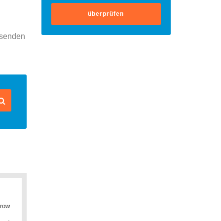
überprüfen
rsenden
row