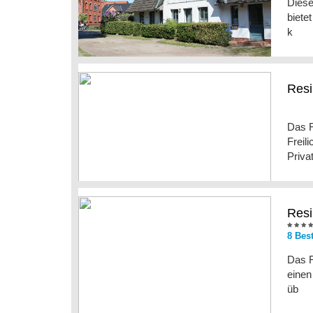
Diese
biete
k
Resi
Das R
Freil
Priva
Resi
8 Bes
Das R
einen
üb