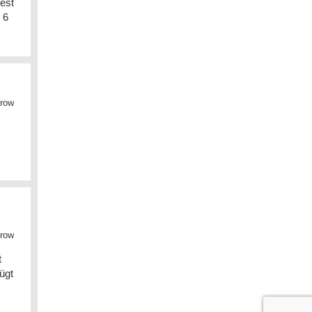
est
 6
row
row
t
ügt