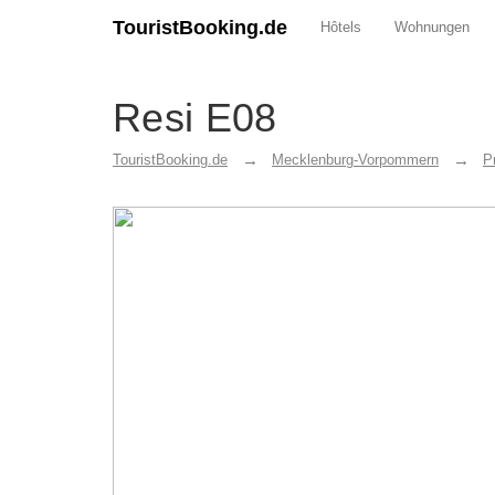
TouristBooking.de
Hôtels
Wohnungen
Resi E08
TouristBooking.de
Mecklenburg-Vorpommern
P