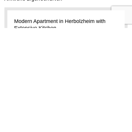
Modern Apartment in Herbolzheim with
Extensive Kitchen
10 Hotelpersonal
(2 recenzii)
Herbolzheim
Das Modern Apartment in Herbolzheim with
Extensive Kitchen begrüßt Sie in Herbolzheim. Die
Unterkunft befindet sich 40 km von Straßburg
entfernt. Das
Ferienwohnung im Sand
10 Hotelpersonal
(2 recenzii)
Herbolzheim
Die Ferienwohnung im Sand in Herbolzheim bietet
Unterkünfte mit kostenfreiem WLAN, 14 km vom
Haupteingang des Europa-Parks, 27 km vom
Freiburger Messe