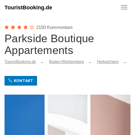
TouristBooking.de
Toggl
navig
2150 Kommentare
Parkside Boutique
Appartements
TouristBooking.de
Baden-Württemberg
Herbolzheim
P
KONTAKT