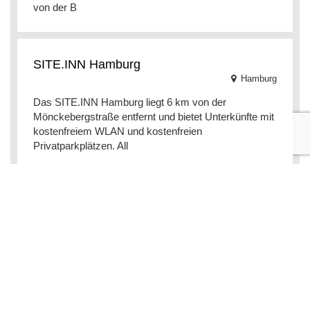
von der B
SITE.INN Hamburg
Hamburg
Das SITE.INN Hamburg liegt 6 km von der
Mönckebergstraße entfernt und bietet Unterkünfte mit
kostenfreiem WLAN und kostenfreien
Privatparkplätzen. All
RCADIA Gaminghouse
6.2 Hotelpersonal
(39 recenzii)
Hamburg
Das RCADIA Gaming House in Hamburg bietet
Stadtblick, ein Fitnesscenter, eine Bar, einen Garten
und eine Terrasse. WLAN und die Privatparkplätze
am Be