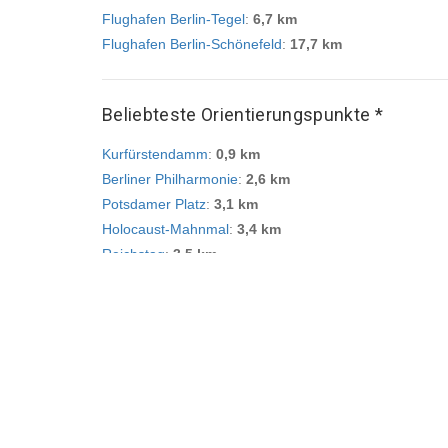
Flughafen Berlin-Tegel
:
6,7 km
Flughafen Berlin-Schönefeld
:
17,7 km
Beliebteste Orientierungspunkte *
Kurfürstendamm
:
0,9 km
Berliner Philharmonie
:
2,6 km
Potsdamer Platz
:
3,1 km
Holocaust-Mahnmal
:
3,4 km
Reichstag
:
3,5 km
Berlin Hauptbahnhof
:
3,7 km
Naturkundemuseum
:
4,6 km
Fernsehturm
:
5,6 km
Alexanderplatz
:
5,9 km
East Side Gallery
:
7,3 km
Ähnliche Eigenschaften