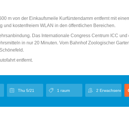
 600 m von der Einkaufsmeile Kurfürstendamm entfernt mit eine
ng und kostenfreiem WLAN in den öffentlichen Bereichen.
rkehrsanbindung. Das Internationale Congress Centrum ICC und 
kehrsmitteln in nur 20 Minuten. Vom Bahnhof Zoologischer Garte
 Schönefeld.
tofahrt entfernt.