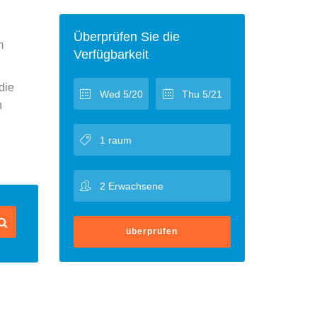
Überprüfen Sie die
m
Verfügbarkeit
die
n
überprüfen