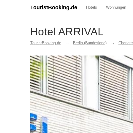
TouristBooking.de
Hôtels
Wohnungen
Hotel ARRIVAL
TouristBooking.de
Berlin (Bundesland)
Charlott