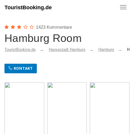
TouristBooking.de
Toggl
navig
1423 Kommentare
Hamburg Room
TouristBooking.de
Hansestadt Hamburg
Hamburg
Ha
KONTAKT