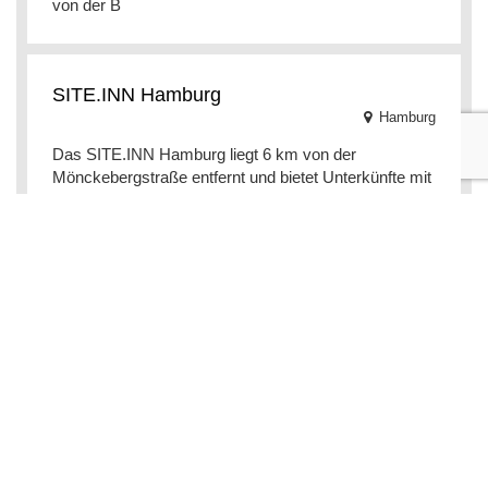
von der B
SITE.INN Hamburg
Hamburg
Das SITE.INN Hamburg liegt 6 km von der
Mönckebergstraße entfernt und bietet Unterkünfte mit
kostenfreiem WLAN und kostenfreien
Privatparkplätzen. All
RCADIA Gaminghouse
6.2 Hotelpersonal
(39 recenzii)
Hamburg
Das RCADIA Gaming House in Hamburg bietet
Stadtblick, ein Fitnesscenter, eine Bar, einen Garten
und eine Terrasse. WLAN und die Privatparkplätze
am Be