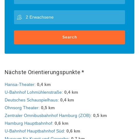
Search
Nächste Orientierungspunkte *
Hansa-Theater
:
0,4 km
U-Bahnhof Lohmühlenstraße
:
0,4 km
Deutsches Schauspielhaus
:
0,4 km
Ohnsorg Theater
:
0,5 km
Zentraler Omnibusbahnhof Hamburg (ZOB)
:
0,5 km
Hamburg Hauptbahnhof
:
0,6 km
U-Bahnhof Hauptbahnhof Süd
:
0,6 km
Museum für Kunst und Gewerbe
:
0,7 km