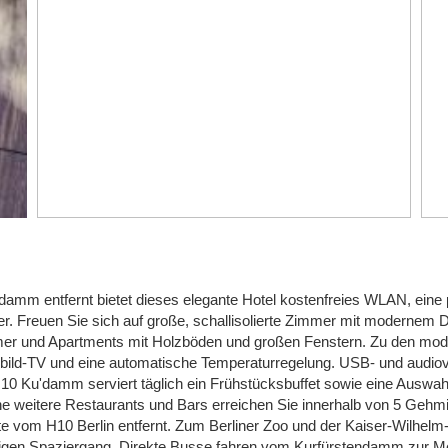
damm entfernt bietet dieses elegante Hotel kostenfreies WLAN, eine 
r. Freuen Sie sich auf große, schallisolierte Zimmer mit modernem 
mer und Apartments mit Holzböden und großen Fenstern. Zu den mo
hbild-TV und eine automatische Temperaturregelung. USB- und audiov
10 Ku'damm serviert täglich ein Frühstücksbuffet sowie eine Auswah
che weitere Restaurants und Bars erreichen Sie innerhalb von 5 Gehm
 vom H10 Berlin entfernt. Zum Berliner Zoo und der Kaiser-Wilhelm
tigen Spaziergang. Direkte Busse fahren vom Kurfürstendamm zur 