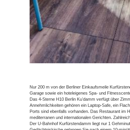
Nur 200 m von der Berliner Einkaufsmeile Kurfürsten
Garage sowie ein hoteleigenes Spa- und Fitnesscente
Das 4-Sterne H10 Berlin Ku'damm verfügt über Zim
Annehmlichkeiten gehören ein Laptop-Safe, ein Flac
Ports sind ebenfalls vorhanden. Das Restaurant im H
mediterranen und internationalen Gerichten. Zahlrei
Der U-Bahnhof Kurfürstendamm liegt nur 1 Gehminute
Gedächtniskirche gelangen Sie nach einem 10-minü