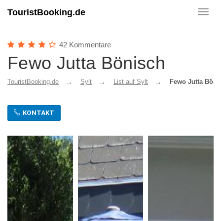
TouristBooking.de
Toggl
navig
42 Kommentare
Fewo Jutta Bönisch
TouristBooking.de
Sylt
List auf Sylt
Fewo Jutta Böni
KONTAKT