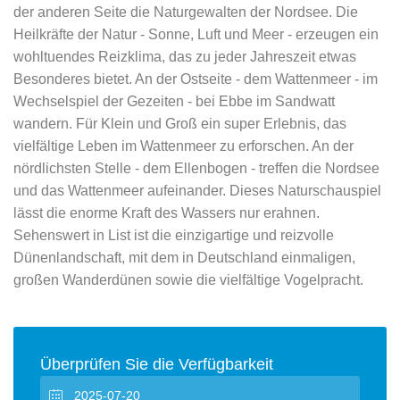
der anderen Seite die Naturgewalten der Nordsee. Die
Heilkräfte der Natur - Sonne, Luft und Meer - erzeugen ein
wohltuendes Reizklima, das zu jeder Jahreszeit etwas
Besonderes bietet. An der Ostseite - dem Wattenmeer - im
Wechselspiel der Gezeiten - bei Ebbe im Sandwatt
wandern. Für Klein und Groß ein super Erlebnis, das
vielfältige Leben im Wattenmeer zu erforschen. An der
nördlichsten Stelle - dem Ellenbogen - treffen die Nordsee
und das Wattenmeer aufeinander. Dieses Naturschauspiel
lässt die enorme Kraft des Wassers nur erahnen.
Sehenswert in List ist die einzigartige und reizvolle
Dünenlandschaft, mit dem in Deutschland einmaligen,
großen Wanderdünen sowie die vielfältige Vogelpracht.
Überprüfen Sie die Verfügbarkeit