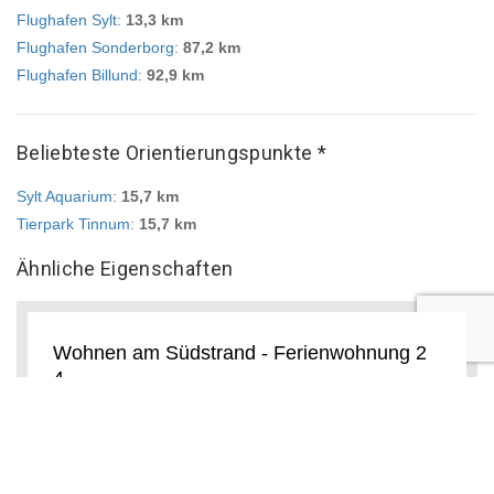
Flughafen Sylt
:
13,3 km
Flughafen Sonderborg
:
87,2 km
Flughafen Billund
:
92,9 km
Beliebteste Orientierungspunkte *
Sylt Aquarium
:
15,7 km
Tierpark Tinnum
:
15,7 km
Ähnliche Eigenschaften
Wohnen am Südstrand - Ferienwohnung 2
4
Wyk auf Föhr
Die Wohnen am Südstrand - Ferienwohnung 2 4 mit
Meerblick bietet Unterkünfte mit einem Balkon und
einem Wasserkocher, etwa 1,7 km vom Strand