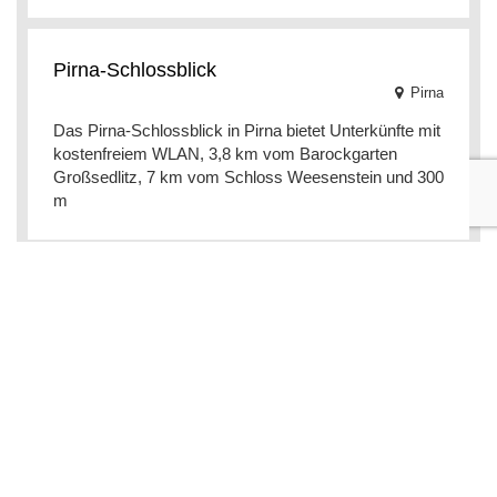
Pirna-Schlossblick
Pirna
Das Pirna-Schlossblick in Pirna bietet Unterkünfte mit
kostenfreiem WLAN, 3,8 km vom Barockgarten
Großsedlitz, 7 km vom Schloss Weesenstein und 300
m
Ferienwohnung Villa Fortuna
8.8 Ausgezeichnete Lage!
(68 recenzii)
Pirna
Die Ferienwohnung Villa Fortuna erwartet Sie mit
Stadtblick und kostenfreiem WLAN in Pirna, 8,1 km
vom Schloss und Park Pillnitz und 14 km von der Fes