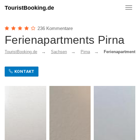
TouristBooking.de
Toggl
navig
236 Kommentare
Ferienapartments Pirna
TouristBooking.de
Sachsen
Pirna
Ferienapartments 
KONTAKT