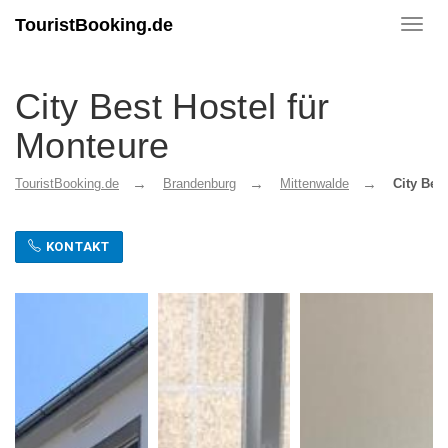
TouristBooking.de
Toggl
navig
City Best Hostel für
Monteure
TouristBooking.de
Brandenburg
Mittenwalde
City Bes
KONTAKT