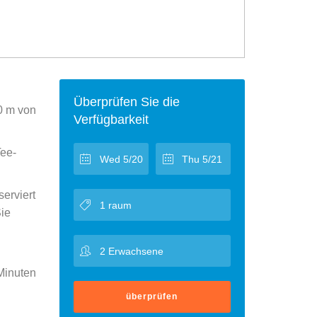
Überprüfen Sie die
00 m von
Verfügbarkeit
Tee-
erviert
Sie
Minuten
überprüfen