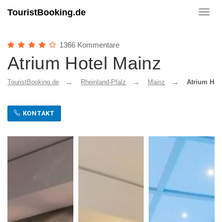
TouristBooking.de
Toggl
navig
1366 Kommentare
Atrium Hotel Mainz
TouristBooking.de
Rheinland-Pfalz
Mainz
Atrium Hot
KONTAKT