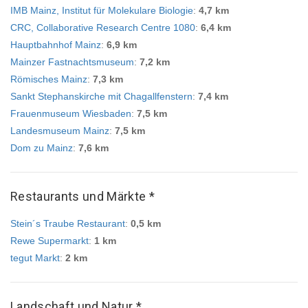
IMB Mainz, Institut für Molekulare Biologie
:
4,7 km
CRC, Collaborative Research Centre 1080
:
6,4 km
Hauptbahnhof Mainz
:
6,9 km
Mainzer Fastnachtsmuseum
:
7,2 km
Römisches Mainz
:
7,3 km
Sankt Stephanskirche mit Chagallfenstern
:
7,4 km
Frauenmuseum Wiesbaden
:
7,5 km
Landesmuseum Mainz
:
7,5 km
Dom zu Mainz
:
7,6 km
Restaurants und Märkte *
Stein´s Traube Restaurant
:
0,5 km
Rewe Supermarkt
:
1 km
tegut Markt
:
2 km
Landschaft und Natur *