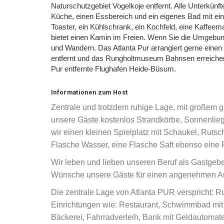
Naturschutzgebiet Vogelkoje entfernt. Alle Unterkünft
Küche, einen Essbereich und ein eigenes Bad mit ein
Toaster, ein Kühlschrank, ein Kochfeld, eine Kaffe
bietet einen Kamin im Freien. Wenn Sie die Umgebu
und Wandern. Das Atlanta Pur arrangiert gerne einen
entfernt und das Rungholtmuseum Bahnsen erreichen
Pur entfernte Flughafen Heide-Büsum.
Informationen zum Host
Zentrale und trotzdem ruhige Lage, mit großem g
unsere Gäste kostenlos Strandkörbe, Sonnenliege
wir einen kleinen Spielplatz mit Schaukel, Ruts
Flasche Wasser, eine Flasche Saft ebenso eine 
Wir leben und lieben unseren Beruf als Gastgeber.
Wünsche unsere Gäste für einen angenehmen Auf
Die zentrale Lage von Atlanta PUR verspricht: 
Einrichtungen wie: Restaurant, Schwimmbad mit W
Bäckerei, Fahrradverleih, Bank mit Geldautomate