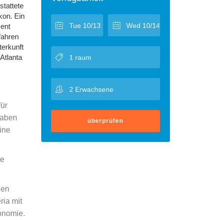
stattete
kon. Ein
ment
fahren
terkunft
Atlanta
für
haben
überprüfen
ine
ie
gen
ria mit
onomie.