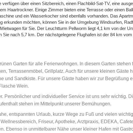
e verfügen über einen Sitzbereich, einen Flachbild-Sat-TV, eine ausge
em Haartrockner. Einige Zimmer bieten eine Terrasse oder einen Bal
emaschine und ein Wasserkocher sind ebenfalls vorhanden. Das Apart
ng erkunden möchten, können Sie in der Umgebung Windsurfen, Rad
 Mietwagen für Sie. Der Leuchtturm Pellworm liegt 4,1 km von der Un
 Sie nach 5,7 km. Der nächstgelegene Flughafen ist der 84 km vom 
rünen Garten für alle Ferienwohngen. In diesem Garten stehen 
n, Terrassenmöbel, Grillplatz. Auch für unsere kleinen Gäste 
che und Sandkiste. Für unsere Gäste haben wir zur Begrüßung e
Flasche Wein.
 Persönlicher und individueller Service ist uns sehr wichtig. D
enthalt stehen im Mittelpunkt unserer Bemühungen.
Ruhe, entspannten Urlaub, kurze Wege zu Fuß und vielen wichti
ellnessbereich, Friseur, Apotheke, Arztpraxis, EDEKA, Cafete
n. Ebenso in unmittelbarer Nähe unser kleiner Hafen mit Gastr