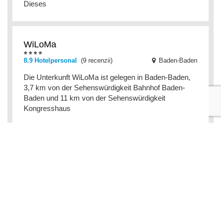
Dieses
WiLoMa
8.9 Hotelpersonal
(9 recenzii)
Baden-Baden
Die Unterkunft WiLoMa ist gelegen in Baden-Baden,
3,7 km von der Sehenswürdigkeit Bahnhof Baden-
Baden und 11 km von der Sehenswürdigkeit
Kongresshaus
Pine Cone Loft on Baden-Baden's
Panorama Trail
Baden-Baden
Das Pine Cone Loft on Baden-Baden's Panorama
Trail erwartet Sie mit einem Garten und Bergblick in
Baden-Baden, 4,2 km vom Kongresshaus Baden-
Baden und