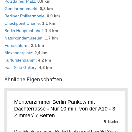
Potsdamer Platz
:
0,6 km
Gendarmenmarkt
:
0,8 km
Berliner Philharmonie
:
0,9 km
Checkpoint Charlie
:
1,1 km
Berlin Hauptbahnhof
:
1,4 km
Naturkundemuseum
:
1,7 km
Fernsehturm
:
2,1 km
Alexanderplatz
:
2,4 km
Kurfürstendamm
:
4,2 km
East Side Gallery
:
4,3 km
Ähnliche Eigenschaften
Monteurzimmer Berlin Pankow mit
Dachterrasse - Nur 10 min. von der A10 - 3
Zimmer/ 7 Betten
Berlin
Das Monteurzimmer Berlin Pankow mit begrüßt Sie in