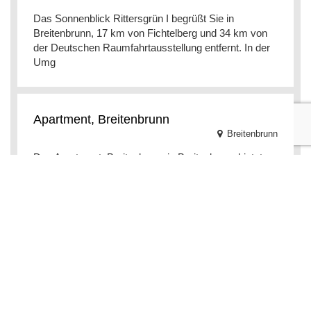
Das Sonnenblick Rittersgrün I begrüßt Sie in
Breitenbrunn, 17 km von Fichtelberg und 34 km von
der Deutschen Raumfahrtausstellung entfernt. In der
Umg
Apartment, Breitenbrunn
Breitenbrunn
Das Apartment, Breitenbrunn in Breitenbrunn bietet
einen Garten und Grillmöglichkeiten. Die Unterkunft
befindet sich 15 km vom Kurort Oberwiesenthal e
Ferienwohnung-Rothen-Adler
Breitenbrunn
Die Ferienwohnung-Rothen-Adler begrüßt Sie in
Breitenbrunn. Die Unterkunft befindet sich 12 km vom
Kurort Oberwiesenthal entfernt. Dieses Apartment ve