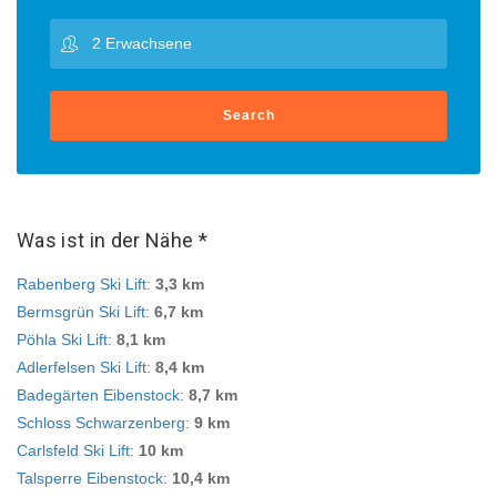
Search
Was ist in der Nähe *
Rabenberg Ski Lift
:
3,3 km
Bermsgrün Ski Lift
:
6,7 km
Pöhla Ski Lift
:
8,1 km
Adlerfelsen Ski Lift
:
8,4 km
Badegärten Eibenstock
:
8,7 km
Schloss Schwarzenberg
:
9 km
Carlsfeld Ski Lift
:
10 km
Talsperre Eibenstock
:
10,4 km