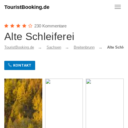
TouristBooking.de
Toggl
navig
230 Kommentare
Alte Schleiferei
TouristBooking.de
Sachsen
Breitenbrunn
Alte Schleif
KONTAKT