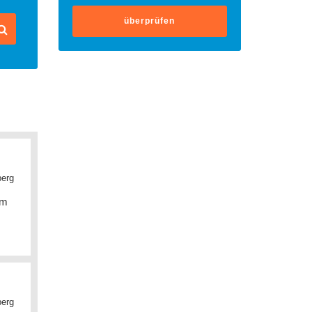
überprüfen
berg
 m
berg