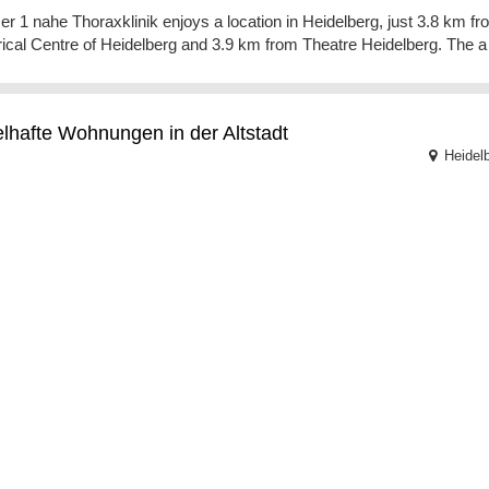
r 1 nahe Thoraxklinik enjoys a location in Heidelberg, just 3.8 km fr
rical Centre of Heidelberg and 3.9 km from Theatre Heidelberg. The a
lhafte Wohnungen in der Altstadt
Heidel
abelhafte Wohnungen in der Altstadt begrüßen Sie im Zentrum von
lberg, weniger als 1 km vom Theater Heidelberg und 1,7 km vom
tbahnhof
atzimmer Gil
elpersonal
(3 recenzii)
Heidel
inem Kinderspielplatz und einem Bankautomaten erwartet Sie das
tzimmer Gil in erstklassiger Lage in Heidelberg, 5 km vom Theater
lberg