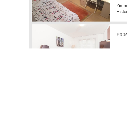
Zimme
Histo
Fabe
Die F
Heide
Haup
Priv
9 Hot
Mit e
Priva
Heide