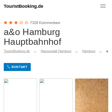
TouristBooking.de
Toggl
navig
7328 Kommentare
a&o Hamburg
Hauptbahnhof
TouristBooking.de
Hansestadt Hamburg
Hamburg
a&o
KONTAKT