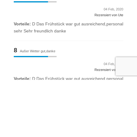
04 Feb, 2020
Rezensiert von Ute
Vorteile:
D Das Frühstück war gut ausreichend,personal
sehr Sehr freundlich danke
8
Außer Wetter gut,danke
04 Feb, 2020
Rezensiert von Ute
Vorteile:
D Das Frühstück war gut ausreichend,personal
sehr Sehr freundlich danke
5.8
Okay
03 Feb, 2020
Rezensiert von Ulrich
Nachteile:
Das Hostel wurde über 2 Monate gebucht